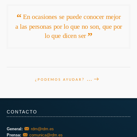
En ocasiones se puede conocer mejor
a las personas por lo que no son, que por
lo que dicen ser
... →
¿PODEMOS AYUDAR?
CONTACTO
General:
rdm@rdm.es
Prensa:
comunica@rdm.es