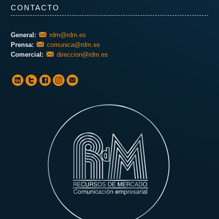
CONTACTO
General:
rdm@rdm.es
Prensa:
comunica@rdm.es
Comercial:
direccion@rdm.es