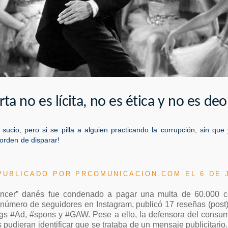
ta no es lícita, no es ética y no es de
go sucio, pero si se pilla a alguien practicando la corrupción, sin q
orden de disparar!
 PUBLICADO POR
PRCOMUNICACION.COM
EL 6 DE 
encer” danés fue condenado a pagar una multa de 60.000 co
 número de seguidores en Instagram, publicó 17 reseñas (pos
gs #Ad, #spons y #GAW. Pese a ello, la defensora del consumi
 pudieran identificar que se trataba de un mensaje publicitario.