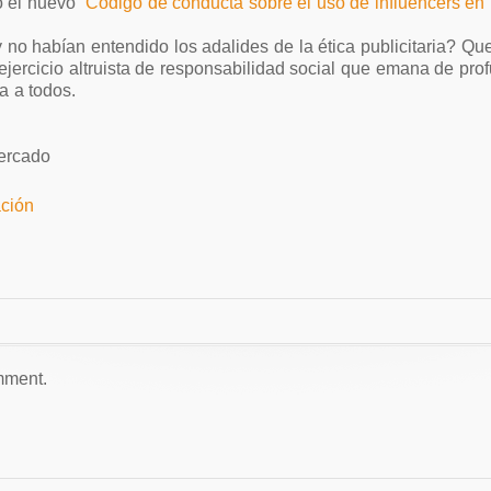
 el nuevo “
Código de conducta sobre el uso de influencers en 
no habían entendido los adalides de la ética publicitaria? Qu
 ejercicio altruista de responsabilidad social que emana de pr
 a todos.
ercado
mment.