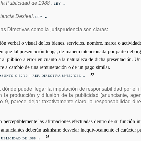
 la Publicidad de 1988 .
LEY →
tencia Desleal.
LEY →
las Directivas como la jurisprudencia son claras:
ción verbal o visual de los bienes, servicios, nombre, marca o activid
n que tal presentación tenga, de manera intencionada por parte del org
r al público a error en cuanto a la naturaleza de dicha presentación. U
ciere a cambio de una remuneración o de un pago similar.
SUNTO C-52/10 – REF. DIRECTIVA 89/552/CEE →
 dónde puede llegar la imputación de responsabilidad por el ilí
n la producción y difusión de la publicidad (anunciante, age
lo 9, parece dejar taxativamente claro la responsabilidad dir
n perceptiblemente las afirmaciones efectuadas dentro de su función i
 anunciantes deberán asimismo desvelar inequívocamente el carácter pub
PUBLICIDAD DE 1988 →