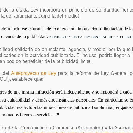
 de la citada Ley incorpora un principio de solidaridad frent
la del anunciante como la del medio).
podrán incluirse cláusulas de exoneración, imputación o limitación de la
ecuencia de la publicidad.
ARTÍCULO 11 DE LA LEY GENERAL DE LA PUBLIC
lidad solidaria de anunciante, agencia, y medio, por la que la
licados en la actividad publicitaria. E incluso, podría llegar a
 podido beneficiar de la publicidad ilícita.
3 del
Anteproyecto de Ley
para la reforma de Ley General d
U”), establece que:
ores de una misma infracción será independiente y se impondrá a cada 
 su culpabilidad y demás circunstancias personales. En particular, se e
licidad respecto a las infracciones de publicidad subliminal, engañosa 
erminados bienes o servicios.
ción de la Comunicación Comercial (Autocontrol) y la Asocia