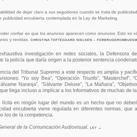
abilidad de dejar claro a sus seguidores cuando se trata de publicidad.
 de publicidad encubierta contemplada en la Ley de Marketing.
er confiar en que los anuncios aparecen como anuncios. Esto es vál
rios y revistas.
CHRISTINA TOFTEGAARD NIELSEN – FORBRUGEROMBUDS
exhaustiva investigación en redes sociales, la Defensora de
 la policía que daría origen a la posterior sentencia condenato
encia del Tribunal Supremo a este respecto es amplia y pacífic
visiones: “Yo soy Bea”, “Operación Triunfo”, “Masterchef”,
Sálvame Naranja”, “Sálvame Deluxe”, “La Mañana”, “Objetivo
a que llega incluso a implicar a los Informativos de muchas de 
s lícita en ningún lugar del mundo es un hecho que no deber
icidad encubierta viene regulada en diferentes normas, que 
o los de la competencia.
 General de la Comunicación Audiovisual.
LEY →