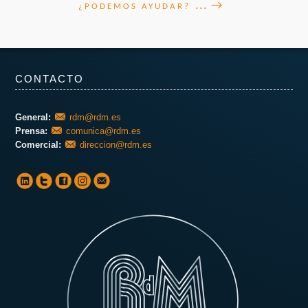
... →
¿PODEMOS AYUDAR?
CONTACTO
General:
rdm@rdm.es
Prensa:
comunica@rdm.es
Comercial:
direccion@rdm.es